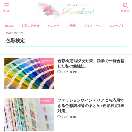
MENU
SEARCH
HOME
お問い合わせ
メニュー
ご予約
プロフィール
コンセプト
色彩検定
色彩検定1級2次対策。独学で一発合格
色彩検定
した私の勉強法♪
2021.11.28
ファッションやインテリアにも応用で
色彩検定
きる色彩調和論のまとめ♪色彩検定1級
対策。
2021.11.07