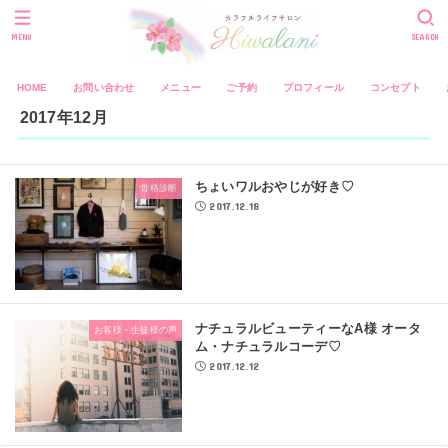
MENU
SEARCH
HOME
お問い合わせ
メニュー
ご予約
プロフィール
コンセプト
2017年12月
ちょいワルおやじが好き♡
骨格診断
2017.12.18
ナチュラルビューティーなA様 オータ
お客様・生徒様の声
ム・ナチュラルコーデ♡
2017.12.12