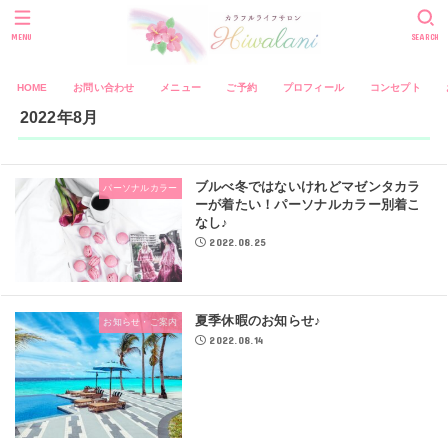
MENU
SEARCH
HOME
お問い合わせ
メニュー
ご予約
プロフィール
コンセプト
2022年8月
ブルべ冬ではないけれどマゼンタカラ
パーソナルカラー
ーが着たい！パーソナルカラー別着こ
なし♪
2022.08.25
夏季休暇のお知らせ♪
お知らせ・ご案内
2022.08.14