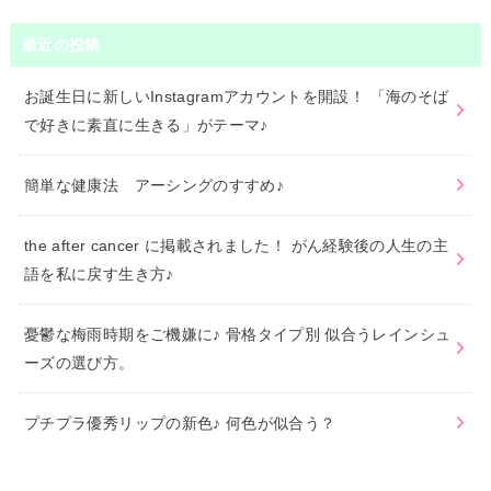
最近の投稿
お誕生日に新しいInstagramアカウントを開設！ 「海のそば
で好きに素直に生きる」がテーマ♪
簡単な健康法 アーシングのすすめ♪
the after cancer に掲載されました！ がん経験後の人生の主
語を私に戻す生き方♪
憂鬱な梅雨時期をご機嫌に♪ 骨格タイプ別 似合うレインシュ
ーズの選び方。
プチプラ優秀リップの新色♪ 何色が似合う？