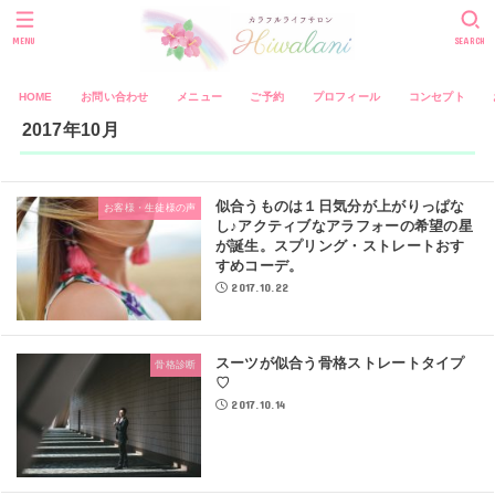
MENU
SEARCH
HOME
お問い合わせ
メニュー
ご予約
プロフィール
コンセプト
2017年10月
似合うものは１日気分が上がりっぱな
お客様・生徒様の声
し♪アクティブなアラフォーの希望の星
が誕生。スプリング・ストレートおす
すめコーデ。
2017.10.22
スーツが似合う骨格ストレートタイプ
骨格診断
♡
2017.10.14