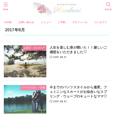
MENU
SEARCH
HOME
お問い合わせ
メニュー
ご予約
プロフィール
コンセプト
2017年8月
人生を楽しむ扉が開いた！！嬉しいご
お客様・生徒様の声
感想をいただきました♡
2017.08.31
今までのパンツスタイルから激変。フ
パーソナルカラー診断
ェミニンなスカートがお似合いなスプ
リング・ウェーブのキュートなママ♡
2017.08.21