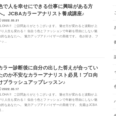
色で人を幸せにできる仕事に興味がある方
へ。JCBAカラーアナリスト養成講座♪
2022.05.21
ALOHA !! ご訪問ありがとうございます。 魅せ方が変わると波動が上
がり人生も変わる！ 似合う色とファッションで年齢を理由にしない魅
力的なあなたへ。 魅力アップアドバイザーの美穂です。 色が好き、フ
ッ...
カラー診断後に自分の出した答えが合ってい
たのか不安なカラーアナリスト必見！プロ向
けブラッシュアップレッスン♪
2022.05.17
ALOHA !! ご訪問ありがとうございます。 魅せ方が変わると波動が上
がり人生も変わる！ 似合う色とファッションで年齢を理由にしない魅
力的なあなたへ。 魅力アップアドバイザーの美穂です。 先週はJCBA
...