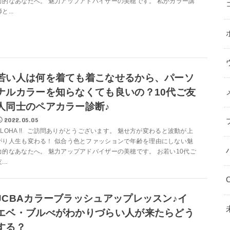
力的なあなたへ。 魅力アップアドバイザーの美穂です。 私がカラー講
と...
若い人は何を着ても着こなせるから、パーソ
ナルカラーを知らなくても良いの？10代ご友
人同士のペアカラー診断♪
2022.05.05
ALOHA !! ご訪問ありがとうございます。 魅せ方が変わると波動が上
がり人生も変わる！ 似合う色とファッションで年齢を理由にしない魅
力的なあなたへ。 魅力アップアドバイザーの美穂です。 お若い10代ご
...
C
JCBAカラーブラッシュアップレッスン♪イ
エベ・ブルべがわかりづらい人が来たらどう
する？