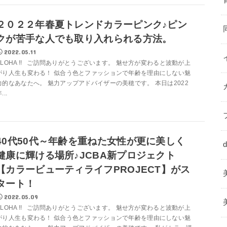
２０２２年春夏トレンドカラーピンク♪ピン
クが苦手な人でも取り入れられる方法。
2022.05.11
ALOHA !! ご訪問ありがとうございます。 魅せ方が変わると波動が上
がり人生も変わる！ 似合う色とファッションで年齢を理由にしない魅
力的なあなたへ。 魅力アップアドバイザーの美穂です。 本日は2022
...
40代50代～年齢を重ねた女性が更に美しく
健康に輝ける場所♪JCBA新プロジェクト
【カラービューティライフPROJECT】がス
タート！
2022.05.09
ALOHA !! ご訪問ありがとうございます。 魅せ方が変わると波動が上
がり人生も変わる！ 似合う色とファッションで年齢を理由にしない魅