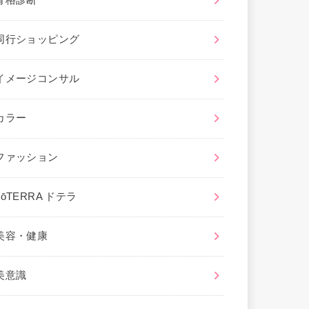
骨格診断
同行ショッピング
イメージコンサル
カラー
ファッション
dōTERRA ドテラ
美容・健康
美意識