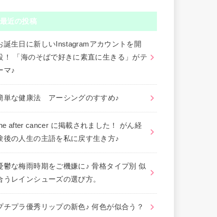
最近の投稿
お誕生日に新しいInstagramアカウントを開
設！ 「海のそばで好きに素直に生きる」がテ
ーマ♪
簡単な健康法 アーシングのすすめ♪
the after cancer に掲載されました！ がん経
験後の人生の主語を私に戻す生き方♪
憂鬱な梅雨時期をご機嫌に♪ 骨格タイプ別 似
合うレインシューズの選び方。
プチプラ優秀リップの新色♪ 何色が似合う？