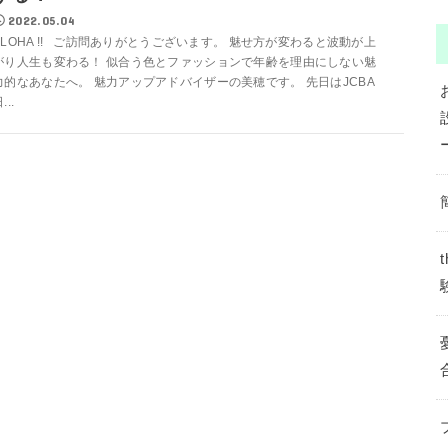
2022.05.04
ALOHA !! ご訪問ありがとうございます。 魅せ方が変わると波動が上
がり人生も変わる！ 似合う色とファッションで年齢を理由にしない魅
力的なあなたへ。 魅力アップアドバイザーの美穂です。 先日はJCBA
...