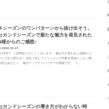
４シーズンのワンパターンから抜け出そう。
セカンドシーズンで新たな魅力を発見された
N様からのご感想♪
2022.05.29
ALOHA !! ご訪問ありがとうございます。 魅せ方が変わると波動が上
がり人生も変わる！ 似合う色とファッションで年齢を理由にしない魅
力的なあなたへ。 魅力アップアドバイザーの美穂です。 1...
セカンドシーズンの導き方がわからない時