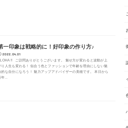
第一印象は戦略的に！好印象の作り方♪
2022.04.01
ALOHA !! ご訪問ありがとうございます。 魅せ方が変わると波動が上
がり人生も変わる！ 似合う色とファッションで年齢を理由にしない魅
力的な自分になろう！ 魅力アップアドバイザーの美穂です。 本日から
年...