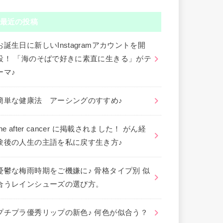
最近の投稿
お誕生日に新しいInstagramアカウントを開
設！ 「海のそばで好きに素直に生きる」がテ
ーマ♪
簡単な健康法 アーシングのすすめ♪
the after cancer に掲載されました！ がん経
験後の人生の主語を私に戻す生き方♪
憂鬱な梅雨時期をご機嫌に♪ 骨格タイプ別 似
合うレインシューズの選び方。
プチプラ優秀リップの新色♪ 何色が似合う？