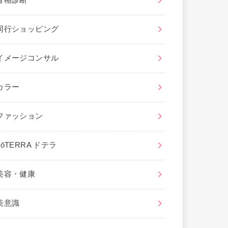
骨格診断
同行ショッピング
イメージコンサル
カラー
ファッション
dōTERRA ドテラ
美容・健康
美意識