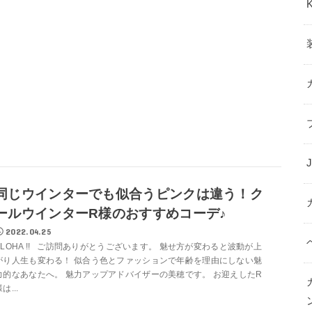
同じウインターでも似合うピンクは違う！ク
ールウインターR様のおすすめコーデ♪
2022.04.25
ALOHA !! ご訪問ありがとうございます。 魅せ方が変わると波動が上
がり人生も変わる！ 似合う色とファッションで年齢を理由にしない魅
力的なあなたへ。 魅力アップアドバイザーの美穂です。 お迎えしたR
は...