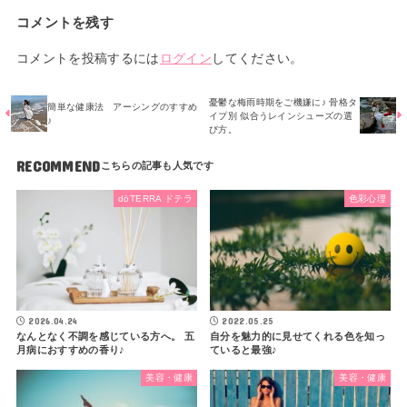
コメントを残す
コメントを投稿するには
ログイン
してください。
憂鬱な梅雨時期をご機嫌に♪ 骨格タ
簡単な健康法 アーシングのすすめ
イプ別 似合うレインシューズの選
♪
び方。
RECOMMEND
dōTERRA ドテラ
色彩心理
2026.04.24
2022.05.25
なんとなく不調を感じている方へ。 五
自分を魅力的に見せてくれる色を知っ
月病におすすめの香り♪
ていると最強♪
美容・健康
美容・健康