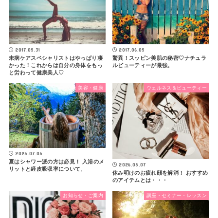
2017.05.31
2017.06.05
未病ケアスペシャリストはやっぱり凄
驚異！スッピン美肌の秘密♡ナチュラ
かった！これからは自分の身体をもっ
ルビューティーが最強。
と労わって健康美人♡
美容・健康
ウェルネス＆ビューティー
2025.07.05
夏はシャワー派の方は必見！ 入浴のメ
2026.05.07
リットと経皮吸収率について。
休み明けのお疲れ顔を解消！ おすすめ
のアイテムとは・・・
お知らせ・ご案内
講座・セミナー・レッスン