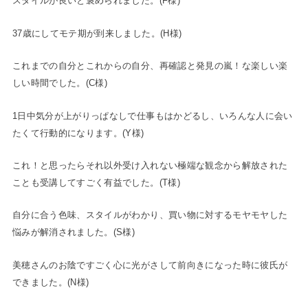
スタイルが良いと褒められました。(F様)
37歳にしてモテ期が到来しました。(H様)
これまでの自分とこれからの自分、再確認と発見の嵐！な楽しい楽
しい時間でした。(C様)
1日中気分が上がりっぱなしで仕事もはかどるし、いろんな人に会い
たくて行動的になります。(Y様)
これ！と思ったらそれ以外受け入れない極端な観念から解放された
ことも受講してすごく有益でした。(T様)
自分に合う色味、スタイルがわかり、買い物に対するモヤモヤした
悩みが解消されました。(S様)
美穂さんのお陰ですごく心に光がさして前向きになった時に彼氏が
できました。(N様)