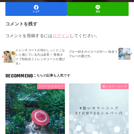
シェア
送る
コメントを残す
コメントを投稿するには
ログイン
してください。
トレンチコートが何かしっくりこな
ブルー好きのイエベの方へ♪ 似合う
いと感じている方は必見！ 骨格タ
ブルーの選び方。
イプ別似合うトレンチコートの選び
方♪
RECOMMEND
パーソナルカラー
装いカラーコーデ