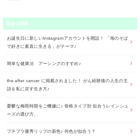
最近の投稿
お誕生日に新しいInstagramアカウントを開設！ 「海のそば
で好きに素直に生きる」がテーマ♪
簡単な健康法 アーシングのすすめ♪
the after cancer に掲載されました！ がん経験後の人生の主
語を私に戻す生き方♪
憂鬱な梅雨時期をご機嫌に♪ 骨格タイプ別 似合うレインシュ
ーズの選び方。
プチプラ優秀リップの新色♪ 何色が似合う？