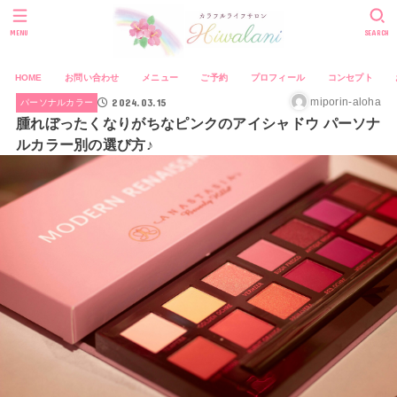
MENU
SEARCH
HOME
お問い合わせ
メニュー
ご予約
プロフィール
コンセプト
2024.03.15
miporin-aloha
パーソナルカラー
腫れぼったくなりがちなピンクのアイシャドウ パーソナ
ルカラー別の選び方♪