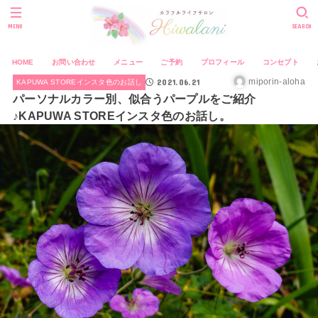
MENU
SEARCH
HOME
お問い合わせ
メニュー
ご予約
プロフィール
コンセプト
2021.06.21
miporin-aloha
KAPUWA STOREインスタ色のお話し
パーソナルカラー別、似合うパープルをご紹介
♪KAPUWA STOREインスタ色のお話し。