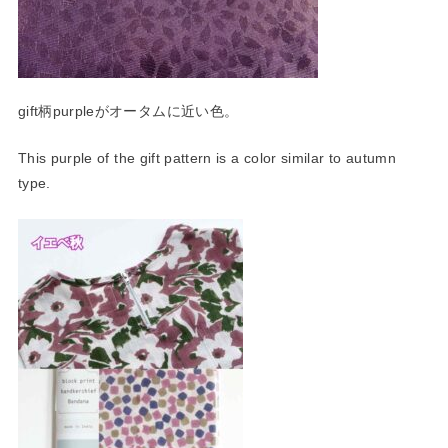
gift柄purpleがオータムに近い色。
This purple of the gift pattern is a color similar to autumn
type.