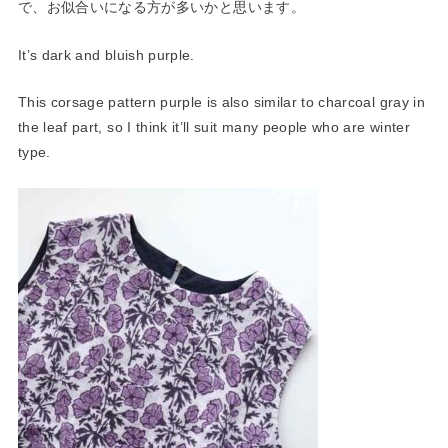
で、お似合いになる方が多いかと思います。
It’s dark and bluish purple.
This corsage pattern purple is also similar to charcoal gray in
the leaf part, so I think it’ll suit many people who are winter
type.