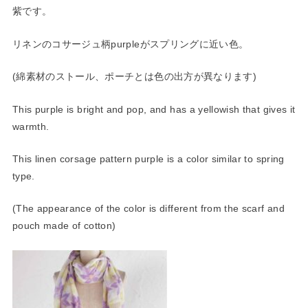
紫で
す。
リネンのコサージュ柄purpleがスプリングに近い色。
(綿素材のストール、ポーチとは色の出方が異なります)
This purple is bright and pop, and has a yellowish that gives it
warmth.
This linen corsage pattern purple is a color similar to spring
type.
(The appearance of the color is different from the scarf and
pouch made of cotton)