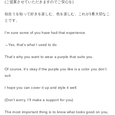
(ご提案させていただきますのでご安心を)
似合うを知って好きを楽しむ、色を楽しむ、これが1番大切なこ
と
です。
I’m sure some of you have had that experience.
→Yes, that’s what I used to do.
That’s why you want to wear a purple that suits you.
Of course, it’s okay if the purple you like is a color you don’t
suit.
I hope you can cover it up and style it well.
(Don’t worry, I’ll make a support for you)
The most important thing is to know what looks good on you,