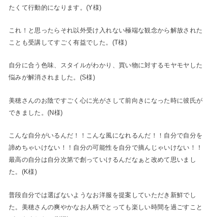
たくて行動的になります。(Y様)
これ！と思ったらそれ以外受け入れない極端な観念から解放された
ことも受講してすごく有益でした。(T様)
自分に合う色味、スタイルがわかり、買い物に対するモヤモヤした
悩みが解消されました。(S様)
美穂さんのお陰ですごく心に光がさして前向きになった時に彼氏が
できました。(N様)
こんな自分がいるんだ！！こんな風になれるんだ！！自分で自分を
諦めちゃいけない！！自分の可能性を自分で摘んじゃいけない！！
最高の自分は自分次第で創っていけるんだなぁと改めて思いまし
た。(K様)
普段自分では選ばないようなお洋服を提案していただき新鮮でし
た。美穂さんの爽やかなお人柄でとっても楽しい時間を過ごすこと