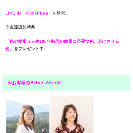
LINE ID @855frbua
を検索。
※友達追加特典
「色の秘密☆人生100年時代の健康に必要な色、老けさせる
色」
をプレゼント中♪
☆お客様のBefore After☆