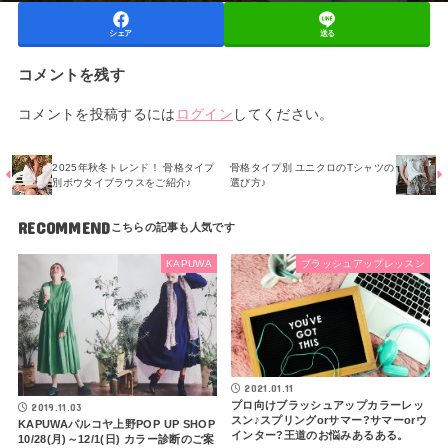
シェア
送る
コメントを残す
コメントを投稿するには
ログイン
してください。
2025年秋冬トレンド！ 骨格タイプ
骨格タイプ別 ユニクロのTシャツの
別ボウタイブラウスをご紹介♪
選び方♪
RECOMMEND
KAPUWA
ブラッシュアップレッスン
2021.01.11
プロ向けブラッシュアップカラーレッ
2019.11.03
スン♪スプリングorサマー?サマーorウ
KAPUWAパルコヤ上野POP UP SHOP
インター?王道のお悩みあるある。
10/28(月)～12/1(日) カラー診断のご案