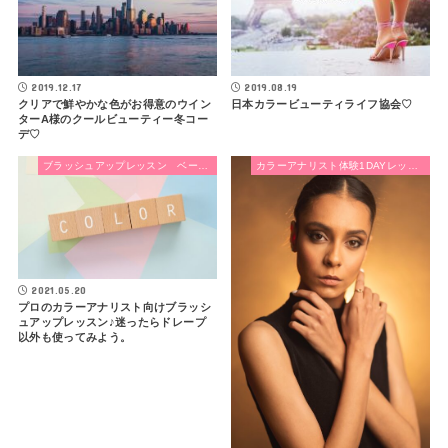
2019.12.17
2019.08.19
クリアで鮮やかな色がお得意のウイン
日本カラービューティライフ協会♡
ターA様のクールビューティー冬コー
デ♡
ブラッシュアップレッスン ベーシッククラス
カラーアナリスト体験1DAYレッスン
2021.05.20
プロのカラーアナリスト向けブラッシ
ュアップレッスン♪迷ったらドレープ
以外も使ってみよう。