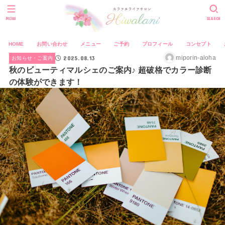
MENU
SEARCH
HOME
お問い合わせ
メニュー
ご予約
プロフィール
コンセプト
2025.08.13
miporin-aloha
お知らせ・ご案内
秋のビューティマルシェのご案内♪ 超破格でカラー診断
の体験ができます！