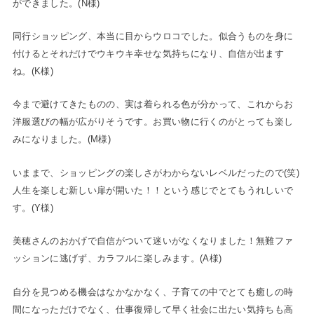
ができました。(N様)
同行ショッピング、本当に目からウロコでした。似合うものを身に
付けるとそれだけでウキウキ幸せな気持ちになり、自信が出ます
ね。(K様)
今まで避けてきたものの、実は着られる色が分かって、これからお
洋服選びの幅が広がりそうです。お買い物に行くのがとっても楽し
みになりました。(M様)
いままで、ショッピングの楽しさがわからないレベルだったので(笑)
人生を楽しむ新しい扉が開いた！！という感じでとてもうれしいで
す。(Y様)
美穂さんのおかげで自信がついて迷いがなくなりました！無難ファ
ッションに逃げず、カラフルに楽しみます。(A様)
自分を見つめる機会はなかなかなく、子育ての中でとても癒しの時
間になっただけでなく、仕事復帰して早く社会に出たい気持ちも高