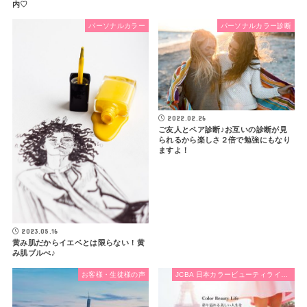
内♡
パーソナルカラー
パーソナルカラー診断
2022.02.26
ご友人とペア診断♪お互いの診断が見
られるから楽しさ２倍で勉強にもなり
ますよ！
2023.05.16
黄み肌だからイエベとは限らない！黄
み肌ブルべ♪
お客様・生徒様の声
JCBA 日本カラービューティライフ協会