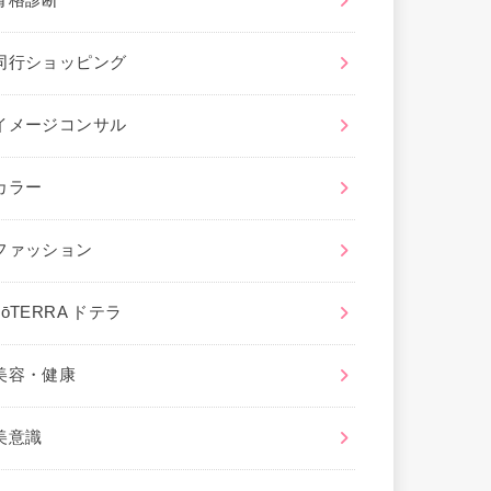
骨格診断
同行ショッピング
イメージコンサル
カラー
ファッション
dōTERRA ドテラ
美容・健康
美意識