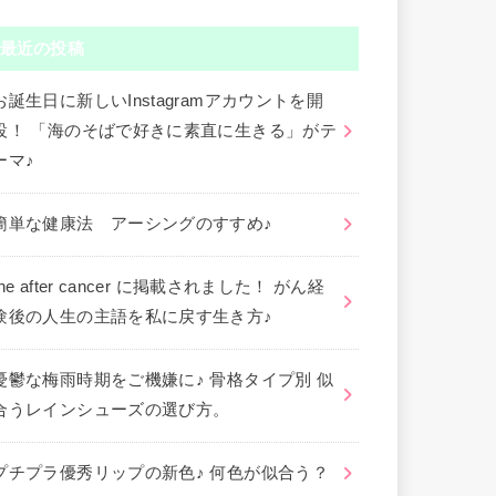
最近の投稿
お誕生日に新しいInstagramアカウントを開
設！ 「海のそばで好きに素直に生きる」がテ
ーマ♪
簡単な健康法 アーシングのすすめ♪
the after cancer に掲載されました！ がん経
験後の人生の主語を私に戻す生き方♪
憂鬱な梅雨時期をご機嫌に♪ 骨格タイプ別 似
合うレインシューズの選び方。
プチプラ優秀リップの新色♪ 何色が似合う？