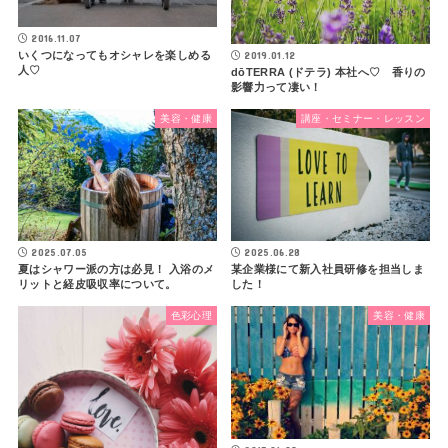
2016.11.07
2019.01.12
いくつになってもオシャレを楽しめる
人♡
dōTERRA (ドテラ) 本社へ♡ 香りの
影響力って凄い！
美容・健康
講座・セミナー・レッスン
2025.07.05
2025.06.28
夏はシャワー派の方は必見！ 入浴のメ
某企業様にて新入社員研修を担当しま
リットと経皮吸収率について。
した！
色彩心理
美容・健康