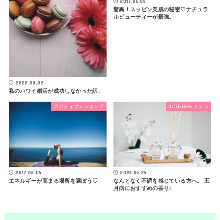
2017.06.05
驚異！スッピン美肌の秘密♡ナチュラ
ルビューティーが最強。
2022.08.02
私のハワイ婚活が成功しなかった訳。
ポジティブシンキング
dōTERRA ドテラ
2017.05.04
2026.04.24
エネルギーが高まる場所を選ぼう♡
なんとなく不調を感じている方へ。 五
月病におすすめの香り♪