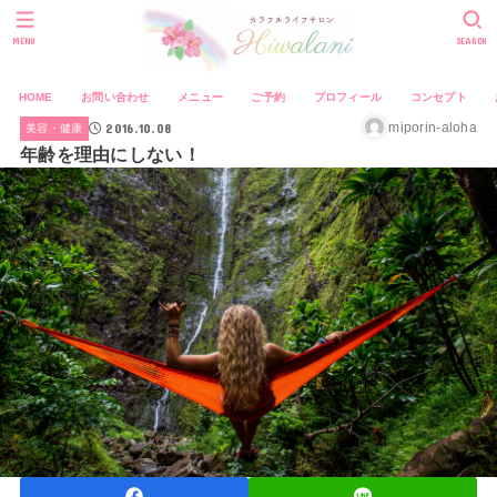
MENU
SEARCH
HOME
お問い合わせ
メニュー
ご予約
プロフィール
コンセプト
2016.10.08
miporin-aloha
美容・健康
年齢を理由にしない！