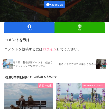
シェア
送る
コメントを残す
コメントを投稿するには
ログイン
してください。
第２回 骨格診断イベント 似合う
明るい色でウキウキ楽しくなる♡
ファッションで魅力アップ♡
RECOMMEND
美容・健康
dōTERRA ドテラ