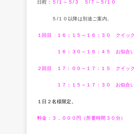
日程：
５/１～５/３ ５/７～５/１０
５/１０以降は別途ご案内。
１回目 １６：１５～１６：３０ クイッ
１６：３０～１６：４５ お似合いに
２回目 １７：００～１７：１５ クイッ
１７：１５～１７：３０ お似合いに
１日２名様限定。
料金：３，０００円（所要時間３０分）