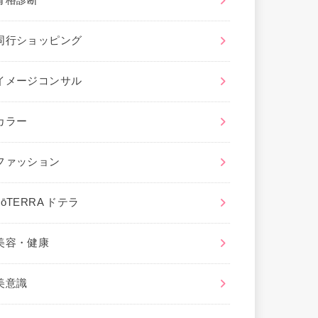
骨格診断
同行ショッピング
イメージコンサル
カラー
ファッション
dōTERRA ドテラ
美容・健康
美意識