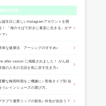
最近の投稿
お誕生日に新しいInstagramアカウントを開
設！ 「海のそばで好きに素直に生きる」がテ
ーマ♪
簡単な健康法 アーシングのすすめ♪
the after cancer に掲載されました！ がん経
験後の人生の主語を私に戻す生き方♪
憂鬱な梅雨時期をご機嫌に♪ 骨格タイプ別 似
合うレインシューズの選び方。
プチプラ優秀リップの新色♪ 何色が似合う？