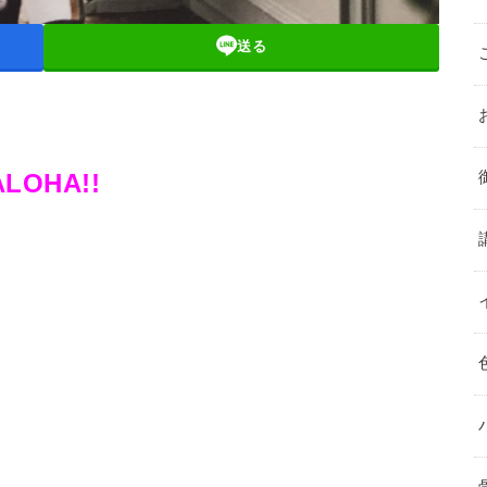
送る
ALOHA!!