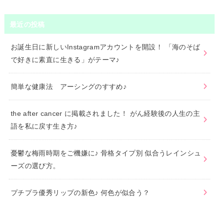
最近の投稿
お誕生日に新しいInstagramアカウントを開設！ 「海のそば
で好きに素直に生きる」がテーマ♪
簡単な健康法 アーシングのすすめ♪
the after cancer に掲載されました！ がん経験後の人生の主
語を私に戻す生き方♪
憂鬱な梅雨時期をご機嫌に♪ 骨格タイプ別 似合うレインシュ
ーズの選び方。
プチプラ優秀リップの新色♪ 何色が似合う？