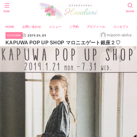
MENU
SEARCH
HOME
お問い合わせ
メニュー
ご予約
プロフィール
コンセプト
2019.04.09
miporin-aloha
KAPUWA
KAPUWA POP UP SHOP マロニエゲート銀座２♡