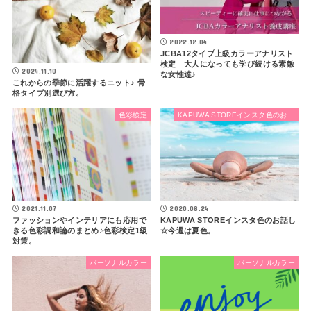
2022.12.04
JCBA12タイプ上級カラーアナリスト
検定 大人になっても学び続ける素敵
2024.11.10
な女性達♪
これからの季節に活躍するニット♪ 骨
格タイプ別選び方。
色彩検定
KAPUWA STOREインスタ色のお話し
2021.11.07
2020.08.24
ファッションやインテリアにも応用で
KAPUWA STOREインスタ色のお話し
きる色彩調和論のまとめ♪色彩検定1級
☆今週は夏色。
対策。
パーソナルカラー
パーソナルカラー