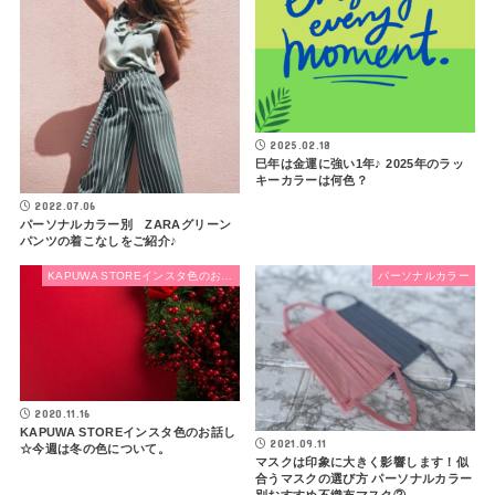
2025.02.18
巳年は金運に強い1年♪ 2025年のラッ
キーカラーは何色？
2022.07.06
パーソナルカラー別 ZARAグリーン
パンツの着こなしをご紹介♪
KAPUWA STOREインスタ色のお話し
パーソナルカラー
2020.11.16
KAPUWA STOREインスタ色のお話し
2021.09.11
☆今週は冬の色について。
マスクは印象に大きく影響します！似
合うマスクの選び方 パーソナルカラー
別おすすめ不織布マスク②