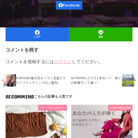
シェア
送る
コメントを残す
コメントを投稿するには
ログイン
してください。
KAPUWA 藤沢店オープン支援クラ
dōTERRA (ドテラ) 本社へ♡ 香り
ウドファンディングのご案内♪
の影響力って凄い！
RECOMMEND
パーソナルカラー
JCBA検定試験