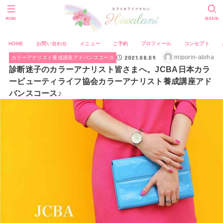
MENU
SEARCH
HOME
お問い合わせ
メニュー
ご予約
プロフィール
コンセプト
2021.08.09
miporin-aloha
カラーアナリスト養成講座アドバンスコース
診断迷子のカラーアナリスト皆さまへ。JCBA日本カラ
ービューティライフ協会カラーアナリスト養成講座アド
バンスコース♪