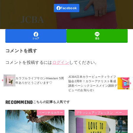
シェア
送る
コメントを残す
コメントを投稿するには
ログイン
してください。
JCBA日本カラービューティライフ
カラフルライフサロンHiwalani 5周
協会2周年！カラーアナリスト養成
年ありがとうございます♡
講座ベーシックコースメイン講師デ
ビューのお知らせ♪
RECOMMEND
パーソナルカラー
ブラッシュアップレッスン ベーシッククラス