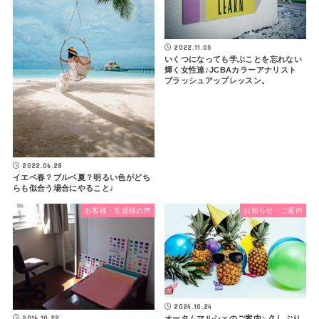
2022.11.05
いくつになっても学ぶことを忘れない
輝く女性達♪JCBAカラーアナリスト
ブラッシュアップレッスン。
2022.06.28
イエベ春？ブルベ夏？明るい色がどち
らも似合う場合にやること♪
お客様・生徒様の声
お知らせ・ご案内
2024.10.24
2016.10.22
オータムマルシェのご案内♪ 久しぶり