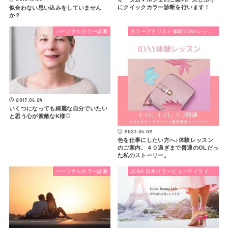
にクイックカラー診断を行います！
似合わない思い込みをしていません
か？
パーソナルカラー診断
カラーアナリスト体験1DAYレッスン
2017.06.24
いくつになっても綺麗な自分でいたい
と思う心が素敵なK様♡
2023.04.02
色を仕事にしたい方へ♪体験レッスン
のご案内。４０過ぎまで普通のOLだっ
た私のストーリー。
パーソナルカラー診断
JCBA 日本カラービューティライフ協会