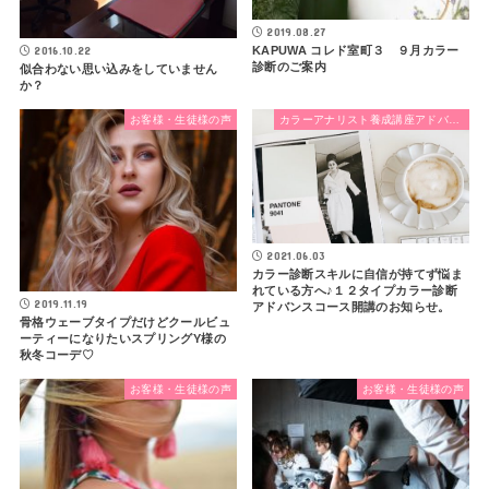
2019.08.27
2016.10.22
KAPUWA コレド室町３ ９月カラー
診断のご案内
似合わない思い込みをしていません
か？
お客様・生徒様の声
カラーアナリスト養成講座アドバンスコース
2021.06.03
カラー診断スキルに自信が持てず悩ま
れている方へ♪１２タイプカラー診断
2019.11.19
アドバンスコース開講のお知らせ。
骨格ウェーブタイプだけどクールビュ
ーティーになりたいスプリングY様の
秋冬コーデ♡
お客様・生徒様の声
お客様・生徒様の声