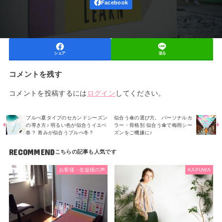
シェア
送る
コメントを残す
コメントを投稿するには
ログイン
してください。
ブルべ夏タイプのセカンドシーズン
似合う傘の選び方。 パーソナルカ
の導き方♪ 明るい色が似合うイエベ
ラー・骨格別 似合う傘で梅雨シー
春？ 青みが似合うブルべ冬？
ズンをご機嫌に♪
RECOMMEND
お客様・生徒様の声
KAPUWA