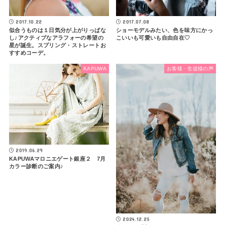
2017.10.22
2017.07.08
似合うものは１日気分が上がりっぱな
ショーモデルみたい、色を味方にかっ
し♪アクティブなアラフォーの希望の
こいいも可愛いも自由自在♡
星が誕生。スプリング・ストレートお
すすめコーデ。
KAPUWA
お客様・生徒様の声
2019.06.29
KAPUWAマロニエゲート銀座２ 7月
カラー診断のご案内♪
2024.12.25