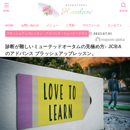
MENU
SEARCH
HOME
お問い合わせ
メニュー
ご予約
プロフィール
コンセプト
2023.07.01
ブラッシュアップレッスン アドバンス・トレーナークラス
miporin-aloha
診断が難しいミューテッドオータムの見極め方♪ JCBA
のアドバンス ブラッシュアップレッスン。