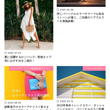
2021.02.28
同じパーソナルカラーサマーでも似合
うトーンが違う。ご夫婦のペアでカラ
ー＆骨格診断♪
2024.07.03
夏に活躍するかごバッグ♪ 骨格タイプ
別におすすめをご紹介！
カラーアナリスト養成講座アドバンスコース
パーソナルカラー
2022.09.16
2021.08.09
2022年秋冬トレンドカラー サンシャ
診断迷子のカラーアナリスト皆さま
インイエロー パーソナルカラー別着