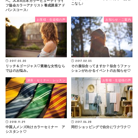
へ。JCBA日本カラービューティライ
こなし♪
フ協会カラーアナリスト養成講座アド
バンスコース♪
お客様・生徒様の声
お知らせ・ご案内
2017.05.20
2017.02.05
リッチ＆ゴージャス♡素敵な女性なら
その服似合ってますか？似合うファッ
ではのお悩み。
ションがわかるイベントのお知らせ♡
講座・セミナー・レッスン
お客様・生徒様の声
2018.11.29
2017.06.28
中国人メンズ向けカラーセミナー ア
同行ショッピングで自分にワクワク♡
シスタント♡