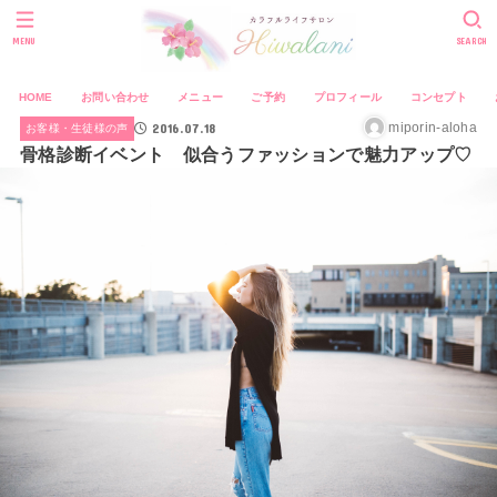
MENU
SEARCH
HOME
お問い合わせ
メニュー
ご予約
プロフィール
コンセプト
2016.07.18
miporin-aloha
お客様・生徒様の声
骨格診断イベント 似合うファッションで魅力アップ♡