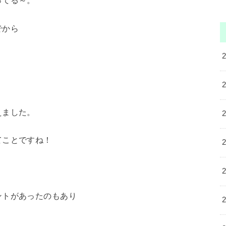
ってる～。
でから
えました。
てことですね！
トがあったのもあり