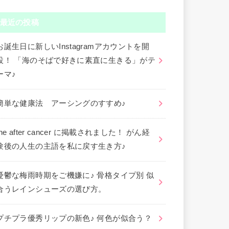
最近の投稿
お誕生日に新しいInstagramアカウントを開
設！ 「海のそばで好きに素直に生きる」がテ
ーマ♪
簡単な健康法 アーシングのすすめ♪
the after cancer に掲載されました！ がん経
験後の人生の主語を私に戻す生き方♪
憂鬱な梅雨時期をご機嫌に♪ 骨格タイプ別 似
合うレインシューズの選び方。
プチプラ優秀リップの新色♪ 何色が似合う？