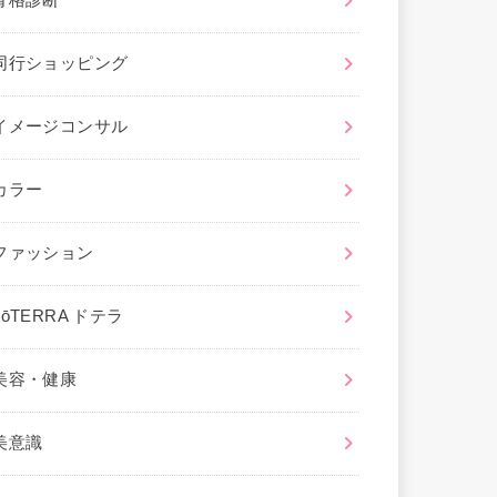
骨格診断
同行ショッピング
イメージコンサル
カラー
ファッション
dōTERRA ドテラ
美容・健康
美意識