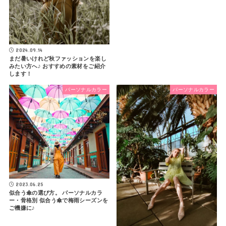
2024.09.14
まだ暑いけれど秋ファッションを楽し
みたい方へ♪ おすすめの素材をご紹介
します！
パーソナルカラー
パーソナルカラー
2023.06.25
似合う傘の選び方。 パーソナルカラ
ー・骨格別 似合う傘で梅雨シーズンを
ご機嫌に♪