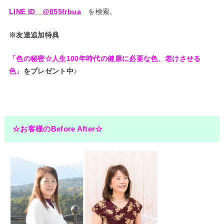
LINE ID @855frbua
を検索。
※友達追加特典
「色の秘密☆人生100年時代の健康に必要な色、老けさせる
色」
をプレゼント中♪
☆お客様のBefore After☆