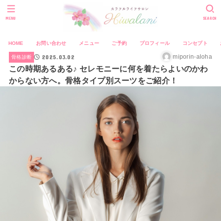
MENU
SEARCH
HOME
お問い合わせ
メニュー
ご予約
プロフィール
コンセプト
2025.03.02
miporin-aloha
骨格診断
この時期あるある♪ セレモニーに何を着たらよいのかわ
からない方へ。骨格タイプ別スーツをご紹介！