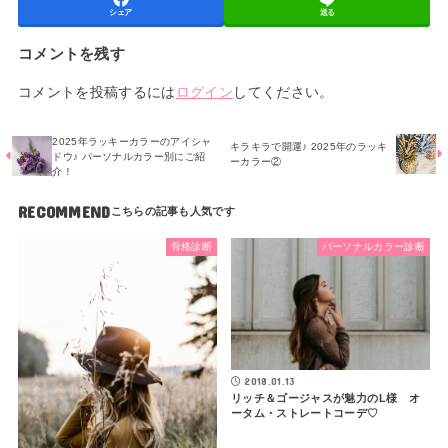
シェア
送る
コメントを残す
コメントを投稿するには
ログイン
してください。
2025年ラッキーカラーのアイシャ
キラキラで開運♪ 2025年のラッキ
ドウ♪ パーソナルカラー別にご紹
ーカラー②
介！
RECOMMEND
骨格診断
パーソナルカラー診断
2018.01.13
リッチ＆ゴージャスが魅力のL様 オ
ータム・ストレートコーデ♡