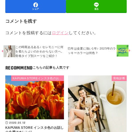
シェア
送る
コメントを残す
コメントを投稿するには
ログイン
してください。
この時期あるある♪ セレモニーに何
巳年は金運に強い1年♪ 2025年のラ
を着たらよいのかわからない方へ。
ッキーカラーは何色？
骨格タイプ別スーツをご紹介！
RECOMMEND
KAPUWA STOREインスタ色のお話し
骨格診断
2020.05.12
KAPUWA STORE インスタ色のお話し