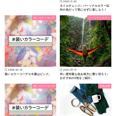
2023.11.25
ネイルチェンジ♪ パーソナルカラー以
外の色だって気にせずに楽しもう！
装いカラーコーデ
パーソナルカラー
2020.05.12
2023.07.11
装いカラーコーデ☆今週はピンク。
辛い更年期も色を味方に乗り切ろう♪
おすすめの5色をご紹介。
装いカラーコーデ
骨格診断