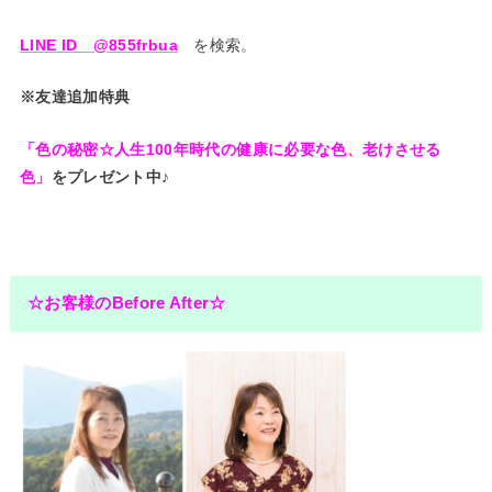
LINE ID @855frbua
を検索。
※友達追加特典
「色の秘密☆人生100年時代の健康に必要な色、老けさせる
色」
をプレゼント中♪
☆お客様のBefore After☆