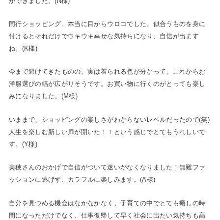
ができました。(N様)
同行ショッピング、本当に目からウロコでした。似合うものを身に
付けるとそれだけでウキウキ幸せな気持ちになり、自信が出ます
ね。(K様)
今まで避けてきたものの、実は着られる色が分かって、これからお
洋服選びの幅が広がりそうです。お買い物に行くのがとっても楽し
みになりました。(M様)
いままで、ショッピングの楽しさがわからないレベルだったので(笑)
人生を楽しむ新しい扉が開いた！！という感じでとてもうれしいで
す。(Y様)
美穂さんのおかげで自信がついて迷いがなくなりました！無難ファ
ッションに逃げず、カラフルに楽しみます。(A様)
自分を見つめる機会はなかなかなく、子育ての中でとても癒しの時
間になっただけでなく、仕事復帰して早く社会に出たい気持ちも高