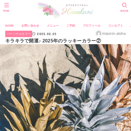
MENU
SEARCH
HOME
お問い合わせ
メニュー
ご予約
プロフィール
コンセプト
2025.02.25
miporin-aloha
パーソナルカラー
キラキラで開運♪ 2025年のラッキーカラー②