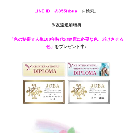
LINE ID @855frbua
を検索。
※友達追加特典
「色の秘密☆人生100年時代の健康に必要な色、老けさせる
色」
をプレゼント中♪