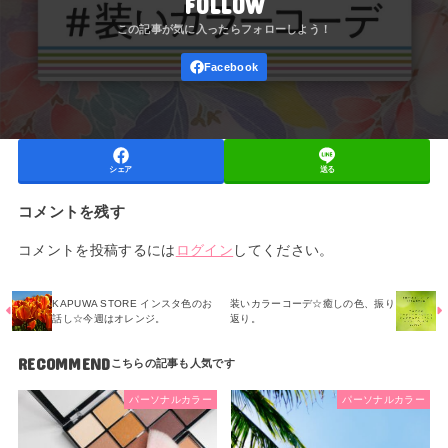
FOLLOW
シェア
送る
コメントを残す
コメントを投稿するには
ログイン
してください。
KAPUWA STORE インスタ色のお
装いカラーコーデ☆癒しの色、振り
話し☆今週はオレンジ。
返り。
RECOMMEND
パーソナルカラー
パーソナルカラー