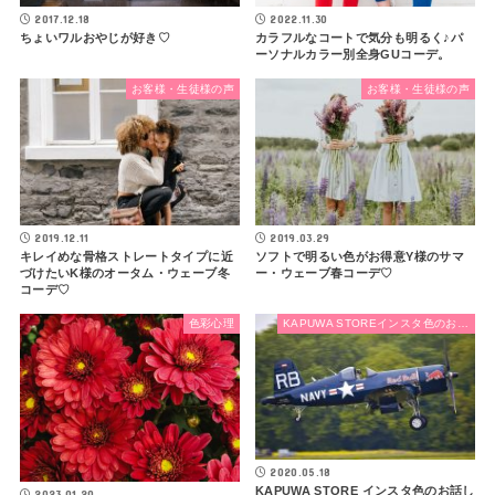
2017.12.18
2022.11.30
ちょいワルおやじが好き♡
カラフルなコートで気分も明るく♪パ
ーソナルカラー別全身GUコーデ。
お客様・生徒様の声
お客様・生徒様の声
2019.12.11
2019.03.29
キレイめな骨格ストレートタイプに近
ソフトで明るい色がお得意Y様のサマ
づけたいK様のオータム・ウェーブ冬
ー・ウェーブ春コーデ♡
コーデ♡
色彩心理
KAPUWA STOREインスタ色のお話し
2020.05.18
KAPUWA STORE インスタ色のお話し
2023.01.20