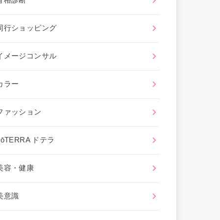
骨格診断
同行ショッピング
イメージコンサル
カラー
ファッション
dōTERRA ドテラ
美容・健康
美意識