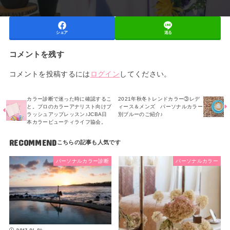
シェア
送る
コメントを残す
コメントを投稿するには
ログイン
してください。
カラー診断で迷った時に確認するこ
2021年秋冬トレンドカラー③レデ
と。プロのカラーアナリスト向けブ
ィース＆メンズ パーソナルカラー
ラッシュアップレッスン♪JCBA日
別ブルーのご紹介♪
本カラービューティライフ協会。
RECOMMEND
パーソナルカラー診断
パーソナルカラー
2017.06.04