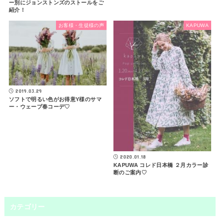
ー別にジョンストンズのストールをご
紹介！
お客様・生徒様の声
KAPUWA
2019.03.29
ソフトで明るい色がお得意Y様のサマ
ー・ウェーブ春コーデ♡
2020.01.18
KAPUWA コレド日本橋 ２月カラー診
断のご案内♡
カテゴリー