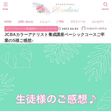
MENU
SEARCH
HOME
お問い合わせ
メニュー
ご予約
プロフィール
コンセプト
2022.06.02
miporin-aloha
カラーアナリスト養成講座ベーシックコース
JCBAカラーアナリスト養成講座ベーシックコースご卒
業のS様ご感想♪