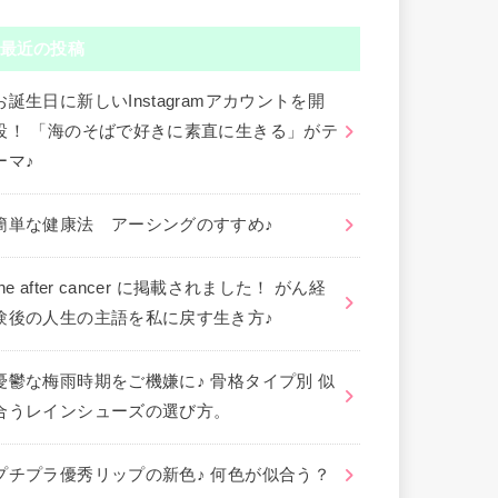
最近の投稿
お誕生日に新しいInstagramアカウントを開
設！ 「海のそばで好きに素直に生きる」がテ
ーマ♪
簡単な健康法 アーシングのすすめ♪
the after cancer に掲載されました！ がん経
験後の人生の主語を私に戻す生き方♪
憂鬱な梅雨時期をご機嫌に♪ 骨格タイプ別 似
合うレインシューズの選び方。
プチプラ優秀リップの新色♪ 何色が似合う？