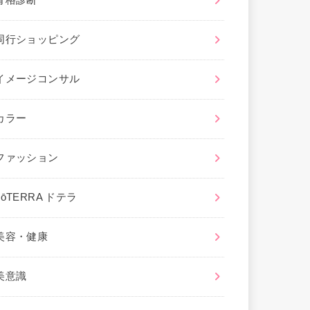
骨格診断
同行ショッピング
イメージコンサル
カラー
ファッション
dōTERRA ドテラ
美容・健康
美意識