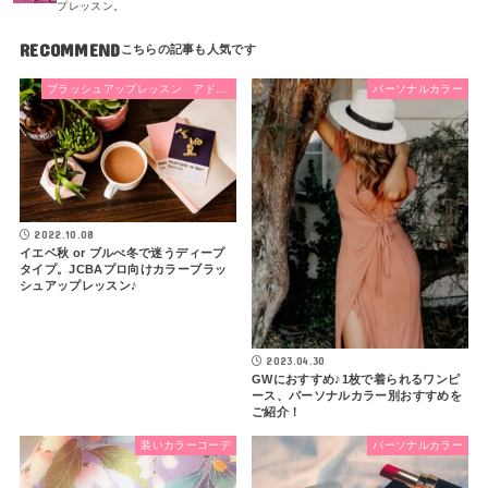
プレッスン。
RECOMMEND
ブラッシュアップレッスン アドバンス・トレーナークラス
パーソナルカラー
2022.10.08
イエベ秋 or ブルべ冬で迷うディープ
タイプ。JCBAプロ向けカラーブラッ
シュアップレッスン♪
2023.04.30
GWにおすすめ♪1枚で着られるワンピ
ース、パーソナルカラー別おすすめを
ご紹介！
装いカラーコーデ
パーソナルカラー