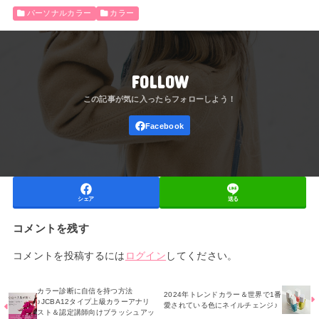
パーソナルカラー
カラー
FOLLOW
シェア
送る
コメントを残す
コメントを投稿するには
ログイン
してください。
カラー診断に自信を持つ方法
2024年トレンドカラー＆世界で1番
♪JCBA12タイプ上級カラーアナリ
愛されている色にネイルチェンジ♪
スト＆認定講師向けブラッシュアッ