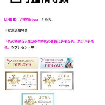
LINE ID @855frbua
を検索。
※友達追加特典
「色の秘密☆人生100年時代の健康に必要な色、老けさせる
色」
をプレゼント中♪