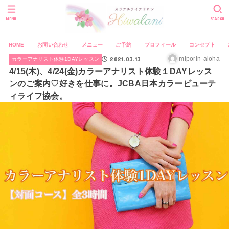
MENU
SEARCH
HOME
お問い合わせ
メニュー
ご予約
プロフィール
コンセプト
2021.03.13
miporin-aloha
カラーアナリスト体験1DAYレッスン
4/15(木)、4/24(金)カラーアナリスト体験１DAYレッス
ンのご案内♡好きを仕事に。JCBA日本カラービューテ
ィライフ協会。