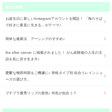
最近の投稿
お誕生日に新しいInstagramアカウントを開設！ 「海のそば
で好きに素直に生きる」がテーマ♪
簡単な健康法 アーシングのすすめ♪
the after cancer に掲載されました！ がん経験後の人生の主
語を私に戻す生き方♪
憂鬱な梅雨時期をご機嫌に♪ 骨格タイプ別 似合うレインシュ
ーズの選び方。
プチプラ優秀リップの新色♪ 何色が似合う？