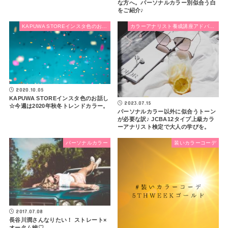
な方へ。パーソナルカラー別似合う白
をご紹介♪
KAPUWA STOREインスタ色のお話し
カラーアナリスト養成講座アドバンスコース
2020.10.05
KAPUWA STOREインスタ色のお話し
2023.07.15
☆今週は2020年秋冬トレンドカラー。
パーソナルカラー以外に似合うトーン
が必要な訳♪ JCBA12タイプ上級カラ
ーアナリスト検定で大人の学びを。
パーソナルカラー
装いカラーコーデ
2017.07.08
長谷川潤さんなりたい！ ストレート×
オータム編♡