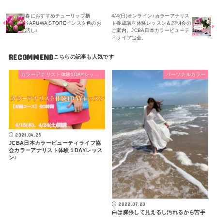
春におすすめチューリップ柄
4/4(日)オンライン♪カラーアナリス
KAPUWA STOREインスタ色のお
ト養成講座体験レッスン＆説明会の
話し♪
ご案内。JCBA日本カラービューテ
ィライフ協会。
RECOMMEND
カラーアナリスト体験1DAYレッスン
パーソナルカラー
2021.04.25
JCBA日本カラービューティライフ協
会カラーアナリスト体験１DAYレッス
ン♪
2022.07.20
白は膨張して見えるし汚れるから苦手