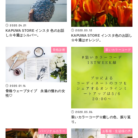
2020.04.21
2020.05.12
KAPUWA STORE インスタ 色のお話
し☆今週はシルバー。
KAPUWA STORE インスタ色のお話し
☆今週はオレンジ。
骨格診断
装いカラーコーデ
2020.01.16
骨格ウェーブタイプ 永遠の憧れの女
性♡
2020.05.06
装いカラーコーデ☆癒しの色、振り返
り。
パーソナルカラー
お客様・生徒様の声