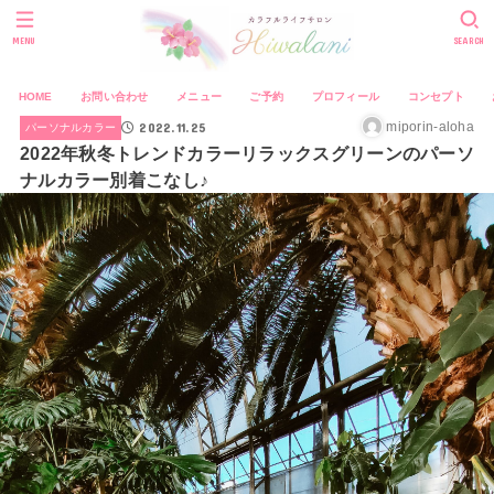
MENU
SEARCH
HOME
お問い合わせ
メニュー
ご予約
プロフィール
コンセプト
2022.11.25
miporin-aloha
パーソナルカラー
2022年秋冬トレンドカラーリラックスグリーンのパーソ
ナルカラー別着こなし♪