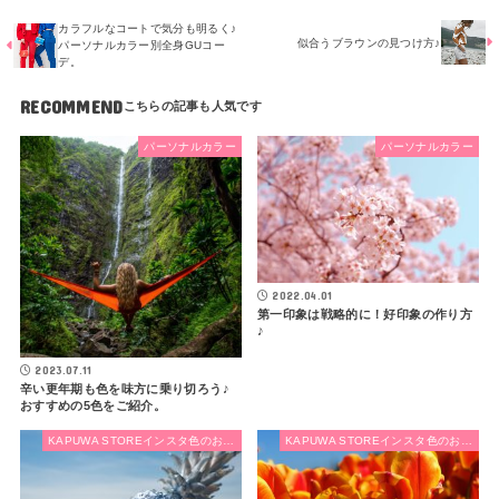
カラフルなコートで気分も明るく♪
似合うブラウンの見つけ方♪
パーソナルカラー別全身GUコー
デ。
RECOMMEND
パーソナルカラー
パーソナルカラー
2022.04.01
第一印象は戦略的に！好印象の作り方
♪
2023.07.11
辛い更年期も色を味方に乗り切ろう♪
おすすめの5色をご紹介。
KAPUWA STOREインスタ色のお話し
KAPUWA STOREインスタ色のお話し