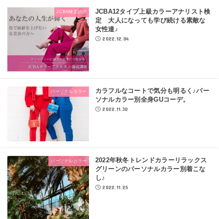
JCBA12タイプ上級カラーアナリスト検
JCBA検定試験
定 大人になっても学び続ける素敵な
女性達♪
2022.12.04
カラフルなコートで気分も明るく♪パー
パーソナルカラー
ソナルカラー別全身GUコーデ。
2022.11.30
2022年秋冬トレンドカラーリラックス
パーソナルカラー
グリーンのパーソナルカラー別着こな
し♪
2022.11.25