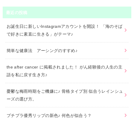
最近の投稿
お誕生日に新しいInstagramアカウントを開設！ 「海のそば
で好きに素直に生きる」がテーマ♪
簡単な健康法 アーシングのすすめ♪
the after cancer に掲載されました！ がん経験後の人生の主
語を私に戻す生き方♪
憂鬱な梅雨時期をご機嫌に♪ 骨格タイプ別 似合うレインシュ
ーズの選び方。
プチプラ優秀リップの新色♪ 何色が似合う？