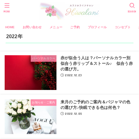
MENU
SEARCH
HOME
お問い合わせ
メニュー
ご予約
プロフィール
コンセプト
2022年
赤が似合う人は？パーソナルカラー別
パーソナルカラー
似合う赤リップ＆ストール♪ 似合う赤
の選び方。
2022.12.23
来月のご予約のご案内＆パジャマの色
お知らせ・ご案内
の選び方♪快眠できる色は何色？
2022.12.05