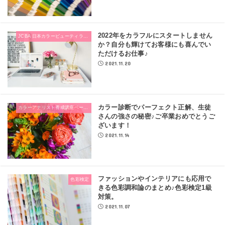
2022年をカラフルにスタートしません
JCBA 日本カラービューティライフ協会
か？自分も輝けてお客様にも喜んでい
ただけるお仕事♪
2021.11.20
カラー診断でパーフェクト正解、生徒
カラーアナリスト養成講座ベーシックコース
さんの強さの秘密♪ご卒業おめでとうご
ざいます！
2021.11.14
ファッションやインテリアにも応用で
色彩検定
きる色彩調和論のまとめ♪色彩検定1級
対策。
2021.11.07