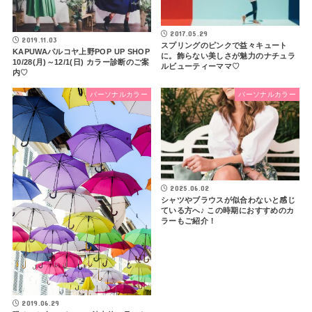
2017.05.29
2019.11.03
スプリングのピンクで益々キュート
KAPUWAパルコヤ上野POP UP SHOP
に。飾らない美しさが魅力のナチュラ
10/28(月)～12/1(日) カラー診断のご案
ルビューティーママ♡
内♡
パーソナルカラー
パーソナルカラー
2025.06.02
シャツやブラウスが似合わないと感じ
ている方へ♪ この時期におすすめのカ
ラーもご紹介！
2019.06.29