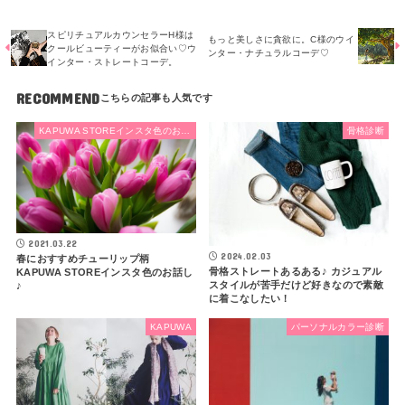
スピリチュアルカウンセラーH様は
もっと美しさに貪欲に。C様のウイ
クールビューティーがお似合い♡ウ
ンター・ナチュラルコーデ♡
インター・ストレートコーデ。
RECOMMEND
KAPUWA STOREインスタ色のお話し
骨格診断
2021.03.22
2024.02.03
春におすすめチューリップ柄
骨格ストレートあるある♪ カジュアル
KAPUWA STOREインスタ色のお話し
スタイルが苦手だけど好きなので素敵
♪
に着こなしたい！
KAPUWA
パーソナルカラー診断