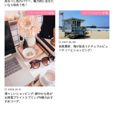
恐るべし色のパワー。魅力的に見せた
いなら似合う色！
パーソナルカラー診断
パーソナルカラー診断
2017.06.08
自然素材、海が似合うナチュラルビュ
ーティーとショッピング♪
2022.01.11
清々しいショッピング♪鮮やかな色が
お得意ブライトスプリングN様のおす
すめコーデ。