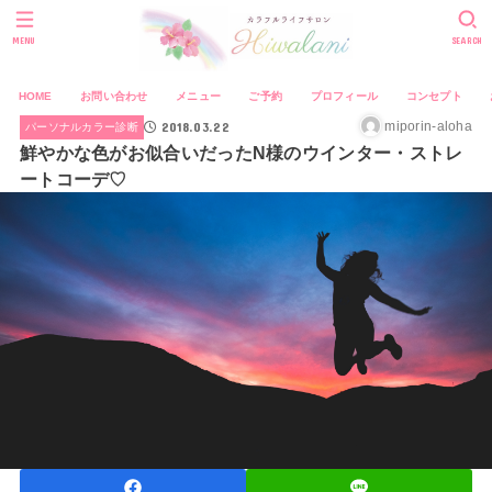
MENU
SEARCH
HOME
お問い合わせ
メニュー
ご予約
プロフィール
コンセプト
2018.03.22
miporin-aloha
パーソナルカラー診断
鮮やかな色がお似合いだったN様のウインター・ストレ
ートコーデ♡