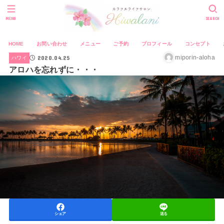
MENU
SEARCH
HOME
お問い合わせ
メニュー
ご予約
プロフィール
コンセプト
2020.04.25
miporin-aloha
ハワイ
アロハを忘れずに・・・
シェア
送る