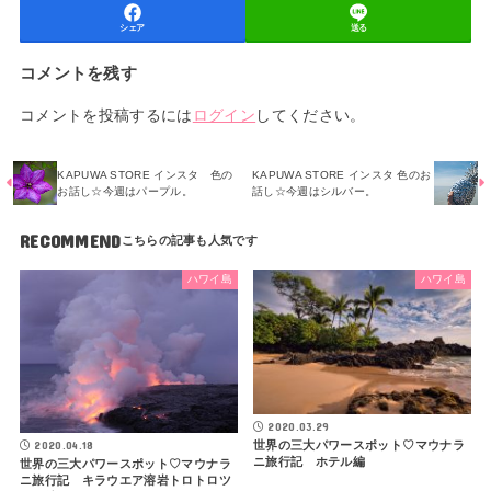
シェア
送る
コメントを残す
コメントを投稿するには
ログイン
してください。
KAPUWA STORE インスタ 色の
KAPUWA STORE インスタ 色のお
お話し☆今週はパープル。
話し☆今週はシルバー。
RECOMMEND
ハワイ島
ハワイ島
2020.03.29
2020.04.18
世界の三大パワースポット♡マウナラ
ニ旅行記 ホテル編
世界の三大パワースポット♡マウナラ
ニ旅行記 キラウエア溶岩トロトロツ