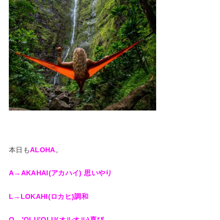
本日も
ALOHA
。
A→AKAHAI(アカハイ) 思いやり
L→LOKAHI(ロカヒ)調和
O→’OLU’OLU(オルオル)喜び