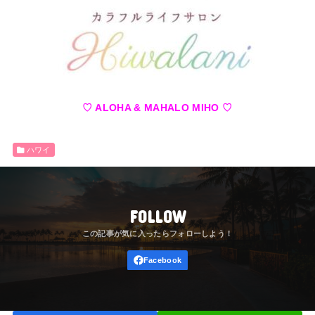
♡ ALOHA & MAHALO MIHO ♡
ハワイ
FOLLOW