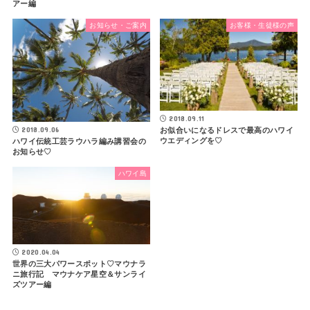
アー編
お知らせ・ご案内
お客様・生徒様の声
2018.09.11
2018.09.06
お似合いになるドレスで最高のハワイ
ウエディングを♡
ハワイ伝統工芸ラウハラ編み講習会の
お知らせ♡
ハワイ島
2020.04.04
世界の三大パワースポット♡マウナラ
ニ旅行記 マウナケア星空＆サンライ
ズツアー編