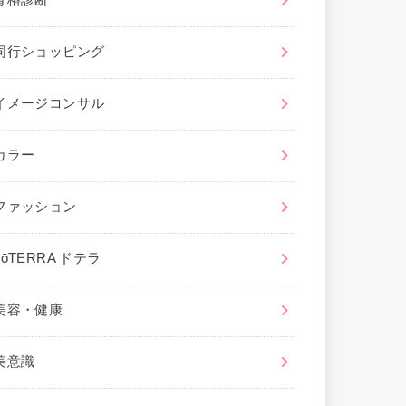
骨格診断
同行ショッピング
イメージコンサル
カラー
ファッション
dōTERRA ドテラ
美容・健康
美意識