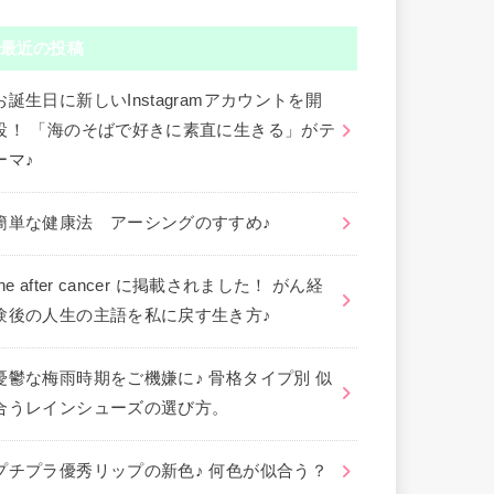
最近の投稿
お誕生日に新しいInstagramアカウントを開
設！ 「海のそばで好きに素直に生きる」がテ
ーマ♪
簡単な健康法 アーシングのすすめ♪
the after cancer に掲載されました！ がん経
験後の人生の主語を私に戻す生き方♪
憂鬱な梅雨時期をご機嫌に♪ 骨格タイプ別 似
合うレインシューズの選び方。
プチプラ優秀リップの新色♪ 何色が似合う？