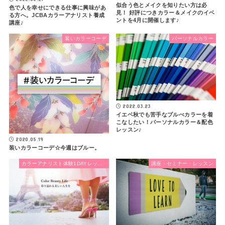
似合う色とメイクを知りたい方は必
色で人を幸せにできる仕事に興味があ
見！ 好評につきカラー＆メイクのイベ
る方へ。JCBAカラーアナリスト養成
ントを4月に開催します♪
講座♪
装いカラーコーデ
パーソナルカラー
2022.03.23
イエベ秋でも苦手なブルべカラーを着
こなしたい！パーソナルカラー＆配色
レッスン♪
2020.05.19
装いカラーコーデ☆今週はブルー。
カラーアナリスト体験1DAYレッスン
講座・セミナー・レッスン