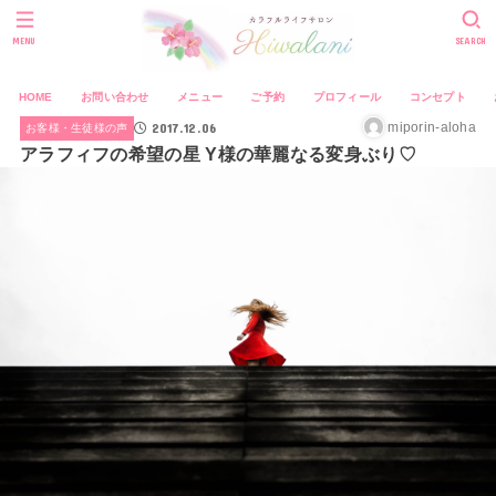
MENU
SEARCH
HOME
お問い合わせ
メニュー
ご予約
プロフィール
コンセプト
2017.12.06
miporin-aloha
お客様・生徒様の声
アラフィフの希望の星 Y様の華麗なる変身ぶり♡