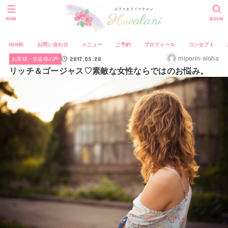
MENU
SEARCH
HOME
お問い合わせ
メニュー
ご予約
プロフィール
コンセプト
2017.05.20
miporin-aloha
お客様・生徒様の声
リッチ＆ゴージャス♡素敵な女性ならではのお悩み。