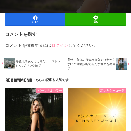
シェア
送る
コメントを残す
コメントを投稿するには
ログイン
してください。
意外に自分の身体は自分ではわから
長谷川潤さんになりたい！ストレー
ない？骨格診断で新たな魅力を発見
ト×スプリング編♡
♡
RECOMMEND
パーソナルカラー
装いカラーコーデ