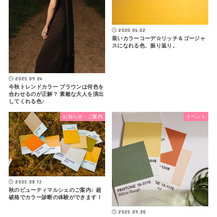
2020.06.02
装いカラーコーデ☆リッチ＆ゴージャ
スになれる色、振り返り。
2025.09.24
今秋トレンドカラー ブラウンは何色を
合わせるのが正解？ 素敵な大人を演出
してくれる色♪
お知らせ・ご案内
イベント
2025.08.13
秋のビューティマルシェのご案内♪ 超
破格でカラー診断の体験ができます！
2025.09.20