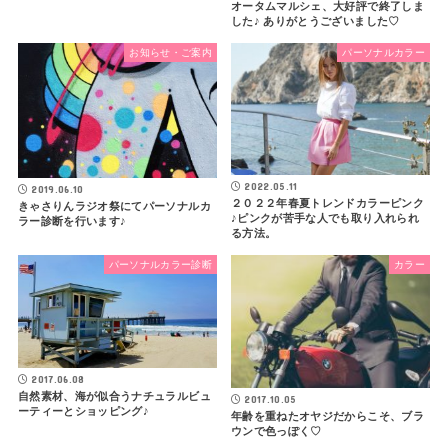
オータムマルシェ、大好評で終了しま
した♪ ありがとうございました♡
お知らせ・ご案内
パーソナルカラー
2022.05.11
2019.06.10
２０２２年春夏トレンドカラーピンク
きゃさりんラジオ祭にてパーソナルカ
♪ピンクが苦手な人でも取り入れられ
ラー診断を行います♪
る方法。
パーソナルカラー診断
カラー
2017.06.08
自然素材、海が似合うナチュラルビュ
2017.10.05
ーティーとショッピング♪
年齢を重ねたオヤジだからこそ、ブラ
ウンで色っぽく♡