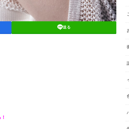
送る
る！