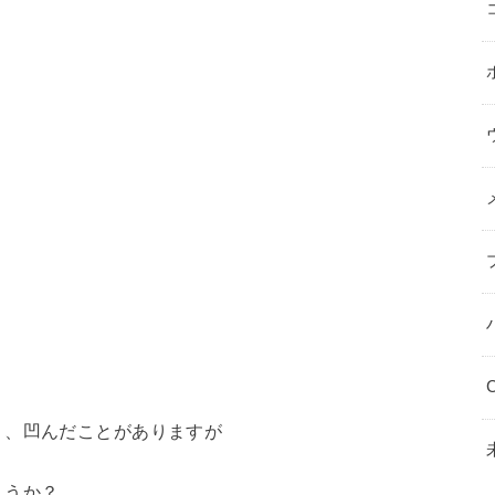
？
。
C
り、凹んだことがありますが
ょうか？