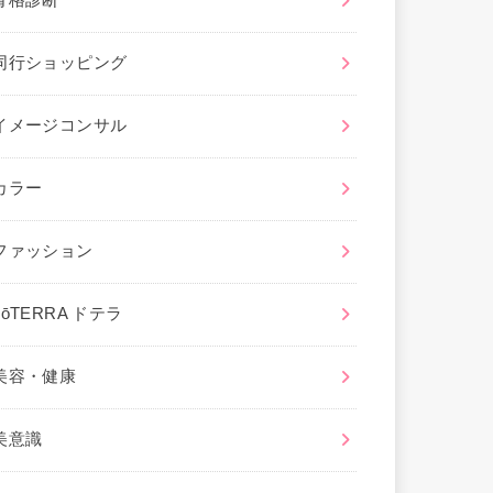
骨格診断
同行ショッピング
イメージコンサル
カラー
ファッション
dōTERRA ドテラ
美容・健康
美意識