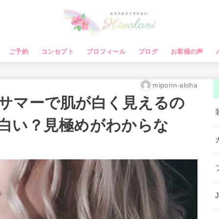
ご予約
コンセプト
プロフィール
ブログ
お客様の声
miporin-aloha
サマーで肌が白く見えるの
白い？見極めがわからな