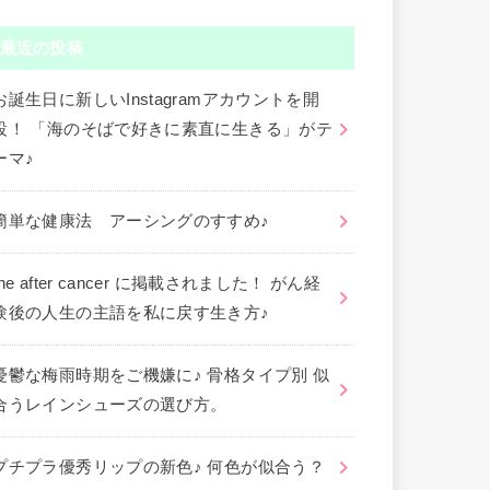
最近の投稿
お誕生日に新しいInstagramアカウントを開
設！ 「海のそばで好きに素直に生きる」がテ
ーマ♪
簡単な健康法 アーシングのすすめ♪
the after cancer に掲載されました！ がん経
験後の人生の主語を私に戻す生き方♪
憂鬱な梅雨時期をご機嫌に♪ 骨格タイプ別 似
合うレインシューズの選び方。
プチプラ優秀リップの新色♪ 何色が似合う？