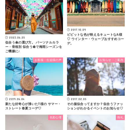
2017.10.09
ビビットな色が映えるキュートなA様
2023.06.25
♡ ウインター・ウェーブおすすめコー
似合う傘の選び方。 パーソナルカラ
デ。
ー・骨格別 似合う傘で梅雨シーズンを
ご機嫌に♪
お客様・生徒様の声
お知らせ・ご案内
2019.06.04
2017.02.05
新たな好奇心が沸いたT様の サマー・
その服似合ってますか？似合うファッ
ストレート春夏コーデ♡
ションがわかるイベントのお知らせ♡
色彩心理
御礼