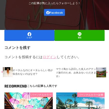
シェア
送る
コメントを残す
コメントを投稿するには
ログイン
してください。
マウイ島から訪日した友人のアテン
オータムなのにオータムらしい色が
ド旅行のため、お休みをいただきま
似合わないのはなぜ？
す♪
RECOMMEND
パーソナルカラー
パーソナルカラー診断