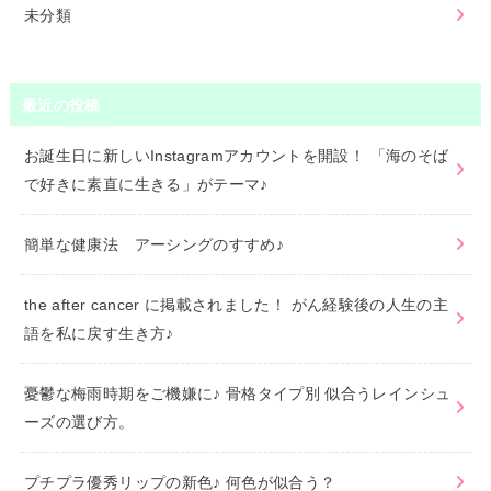
未分類
最近の投稿
お誕生日に新しいInstagramアカウントを開設！ 「海のそば
で好きに素直に生きる」がテーマ♪
簡単な健康法 アーシングのすすめ♪
the after cancer に掲載されました！ がん経験後の人生の主
語を私に戻す生き方♪
憂鬱な梅雨時期をご機嫌に♪ 骨格タイプ別 似合うレインシュ
ーズの選び方。
プチプラ優秀リップの新色♪ 何色が似合う？