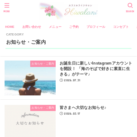
MENU
SEARCH
HOME
お問い合わせ
メニュー
ご予約
プロフィール
コンセプト
お知らせ・ご案内
お誕生日に新しいInstagramアカウント
お知らせ・ご案内
を開設！ 「海のそばで好きに素直に生
きる」がテーマ♪
2026.07.31
皆さまへ大切なお知らせ♪
お知らせ・ご案内
2026.03.17