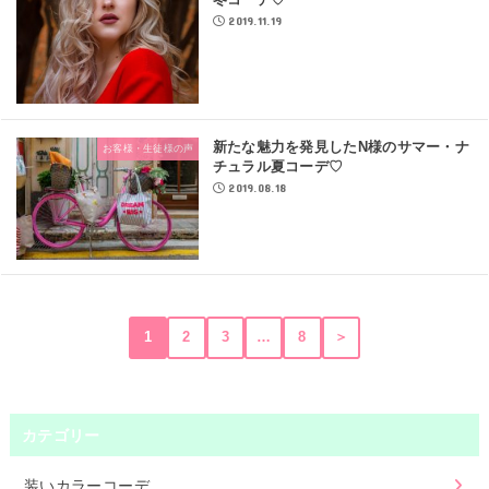
2019.11.19
新たな魅力を発見したN様のサマー・ナ
お客様・生徒様の声
チュラル夏コーデ♡
2019.08.18
1
2
3
…
8
＞
カテゴリー
装いカラーコーデ