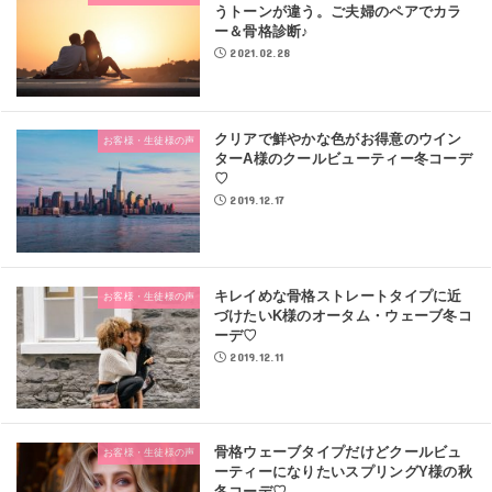
うトーンが違う。ご夫婦のペアでカラ
ー＆骨格診断♪
2021.02.28
クリアで鮮やかな色がお得意のウイン
お客様・生徒様の声
ターA様のクールビューティー冬コーデ
♡
2019.12.17
キレイめな骨格ストレートタイプに近
お客様・生徒様の声
づけたいK様のオータム・ウェーブ冬コ
ーデ♡
2019.12.11
骨格ウェーブタイプだけどクールビュ
お客様・生徒様の声
ーティーになりたいスプリングY様の秋
冬コーデ♡