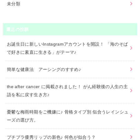
未分類
最近の投稿
お誕生日に新しいInstagramアカウントを開設！ 「海のそば
で好きに素直に生きる」がテーマ♪
簡単な健康法 アーシングのすすめ♪
the after cancer に掲載されました！ がん経験後の人生の主
語を私に戻す生き方♪
憂鬱な梅雨時期をご機嫌に♪ 骨格タイプ別 似合うレインシュ
ーズの選び方。
プチプラ優秀リップの新色♪ 何色が似合う？