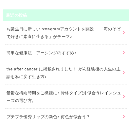
最近の投稿
お誕生日に新しいInstagramアカウントを開設！ 「海のそば
で好きに素直に生きる」がテーマ♪
簡単な健康法 アーシングのすすめ♪
the after cancer に掲載されました！ がん経験後の人生の主
語を私に戻す生き方♪
憂鬱な梅雨時期をご機嫌に♪ 骨格タイプ別 似合うレインシュ
ーズの選び方。
プチプラ優秀リップの新色♪ 何色が似合う？