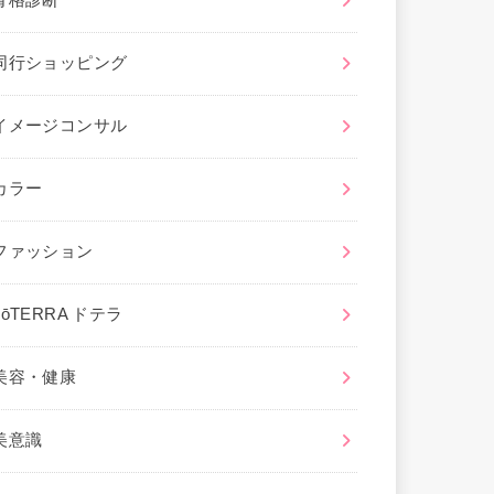
骨格診断
同行ショッピング
イメージコンサル
カラー
ファッション
dōTERRA ドテラ
美容・健康
美意識