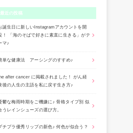
最近の投稿
お誕生日に新しいInstagramアカウントを開
設！ 「海のそばで好きに素直に生きる」がテ
ーマ♪
簡単な健康法 アーシングのすすめ♪
the after cancer に掲載されました！ がん経
験後の人生の主語を私に戻す生き方♪
憂鬱な梅雨時期をご機嫌に♪ 骨格タイプ別 似
合うレインシューズの選び方。
プチプラ優秀リップの新色♪ 何色が似合う？