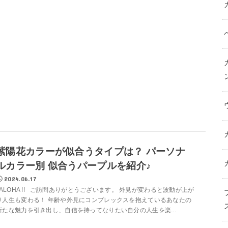
紫陽花カラーが似合うタイプは？ パーソナ
ルカラー別 似合うパープルを紹介♪
2024.06.17
ALOHA !! ご訪問ありがとうございます。 外見が変わると波動が上が
り人生も変わる！ 年齢や外見にコンプレックスを抱えているあなたの
新たな魅力を引き出し、自信を持ってなりたい自分の人生を楽...